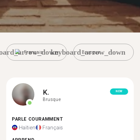
oard_arrow_down
keyboard_arrow_down
Français
Brusque
K.
NEW
Brusque
PARLE COURAMMENT
Haïtien
Français