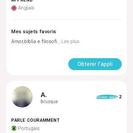
APPREND
Anglais
Mes sujets favoris
Amor,bíblia e filosofi...
Lire plus
Obtenir l'appli
A.
2
format_quote
Brusque
PARLE COURAMMENT
Portugais