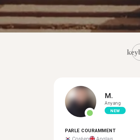
key
M.
Anyang
NEW
PARLE COURAMMENT
Coréen
Anglais