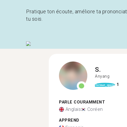
Pratique ton écoute, améliore ta prononcia
tu sois.
S.
Anyang
1
format_quote
PARLE COURAMMENT
Anglais
Coréen
APPREND