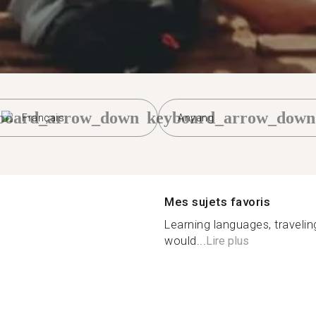
board_arrow_down
keyboard_arrow_down
Français
Anyang
Mes sujets favoris
Learning languages, traveling
would...
Lire plus