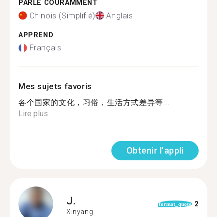
PARLE COURAMMENT
Chinois (Simplifié)
Anglais
APPREND
Français
Mes sujets favoris
各个国家的文化，习俗，生活方式差异等...
Lire plus
Obtenir l'appli
J.
2
format_quote
Xinyang