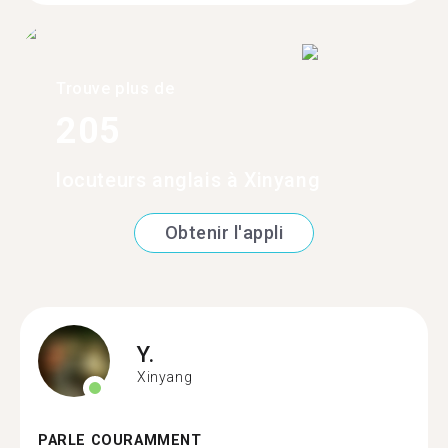
Trouve plus de
205
locuteurs anglais à Xinyang
Obtenir l'appli
Y.
Xinyang
PARLE COURAMMENT