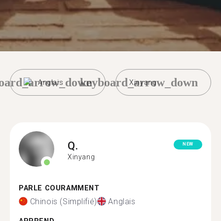
oard_arrow_down
keyboard_arrow_down
Anglais
Xinyang
Q.
NEW
Xinyang
PARLE COURAMMENT
Chinois (Simplifié)
Anglais