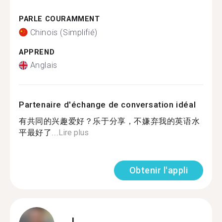
PARLE COURAMMENT
Chinois (Simplifié)
APPREND
Anglais
Partenaire d'échange de conversation idéal
有共同的兴趣爱好？乐于分享，不嫌弃我的英语水
平最好了...
Lire plus
Obtenir l'appli
J.