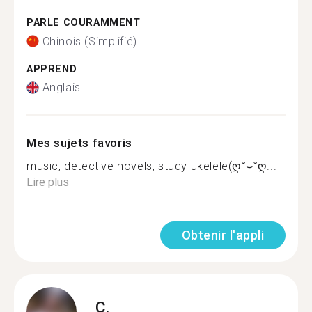
PARLE COURAMMENT
Chinois (Simplifié)
APPREND
Anglais
Mes sujets favoris
music, detective novels, study ukelele(ღ˘⌣˘ღ...
Lire plus
Obtenir l'appli
C.