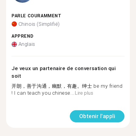
PARLE COURAMMENT
Chinois (Simplifié)
APPREND
Anglais
Je veux un partenaire de conversation qui
soit
开朗，善于沟通，幽默，有趣。绅士 be my friend
! I can teach you chinese...
Lire plus
Obtenir l'appli