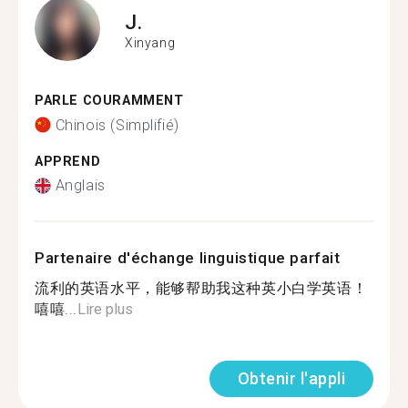
J.
Xinyang
PARLE COURAMMENT
Chinois (Simplifié)
APPREND
Anglais
Partenaire d'échange linguistique parfait
流利的英语水平，能够帮助我这种英小白学英语！
嘻嘻...
Lire plus
Obtenir l'appli