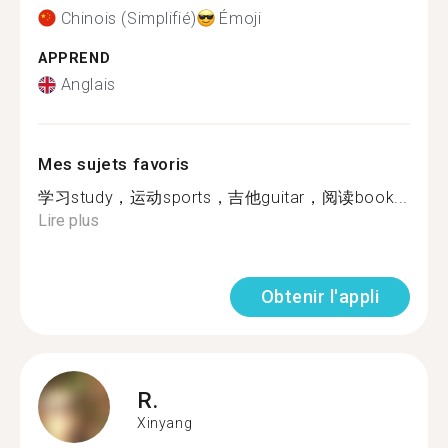
Chinois (Simplifié)
Émoji
APPREND
Anglais
Mes sujets favoris
学习study，运动sports，吉他guitar，阅读book...
Lire plus
Obtenir l'appli
R.
Xinyang