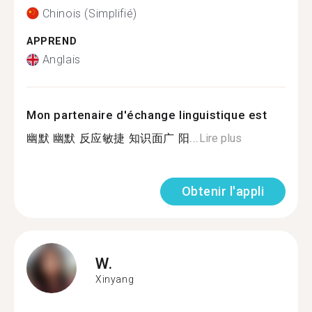
Chinois (Simplifié)
APPREND
Anglais
Mon partenaire d'échange linguistique est
幽默 幽默 反应敏捷 知识面广 阳...
Lire plus
Obtenir l'appli
W.
Xinyang