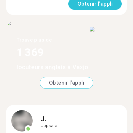
Obtenir l'appli
Trouve plus de
1 369
locuteurs anglais à Växjö
Obtenir l'appli
J.
Uppsala