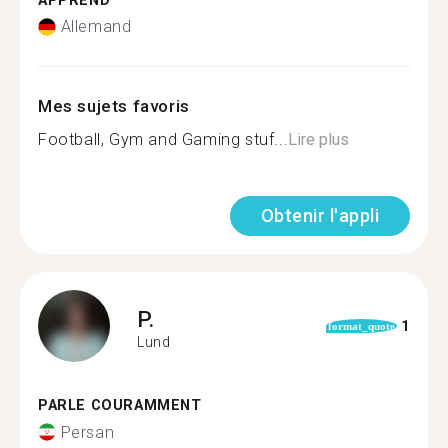
APPREND
Allemand
Mes sujets favoris
Football, Gym and Gaming stuf...
Lire plus
Obtenir l'appli
P.
1
format_quote
Lund
PARLE COURAMMENT
Persan