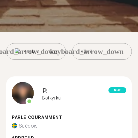
oard_arrow_down
keyboard_arrow_down
Anglais
Växjö
P.
NEW
Botkyrka
PARLE COURAMMENT
Suédois