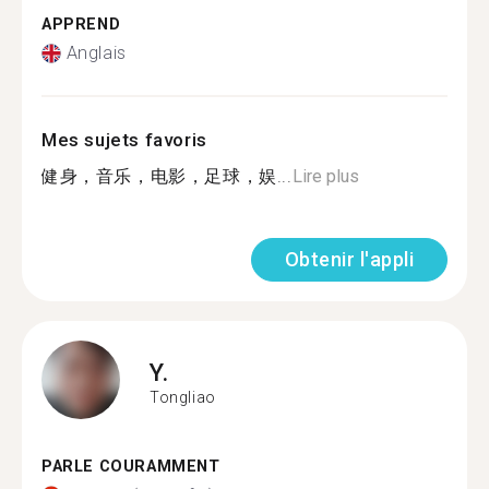
APPREND
Anglais
Mes sujets favoris
健身，音乐，电影，足球，娱...
Lire plus
Obtenir l'appli
Y.
Tongliao
PARLE COURAMMENT