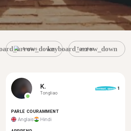
oard_arrow_down
keyboard_arrow_down
Anglais
Tongliao
K.
1
format_quote
Tongliao
PARLE COURAMMENT
Anglais
Hindi