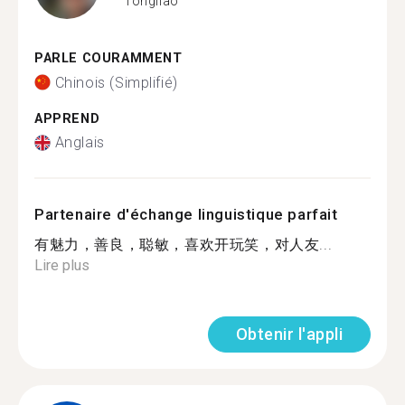
Tongliao
PARLE COURAMMENT
Chinois (Simplifié)
APPREND
Anglais
Partenaire d'échange linguistique parfait
有魅力，善良，聪敏，喜欢开玩笑，对人友...
Lire plus
Obtenir l'appli