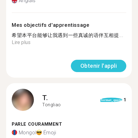
Anglais
Mes objectifs d'apprentissage
希望本平台能够让我遇到一些真诚的语伴互相提...
Lire plus
Obtenir l'appli
T.
1
format_quote
Tongliao
PARLE COURAMMENT
Mongol
Émoji