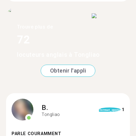
Trouve plus de
72
locuteurs anglais à Tongliao
Obtenir l'appli
B.
1
format_quote
Tongliao
PARLE COURAMMENT