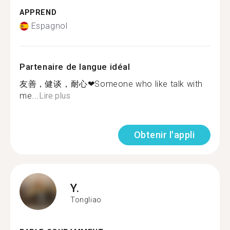
APPREND
Espagnol
Partenaire de langue idéal
友善，健谈，耐心❤Someone who like talk with
me...
Lire plus
Obtenir l'appli
Y.
Tongliao