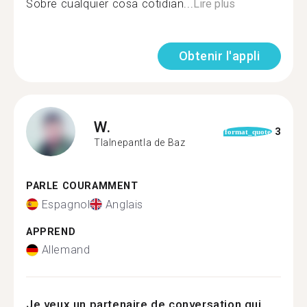
Sobre cualquier cosa cotidian...
Lire plus
Obtenir l'appli
W.
3
format_quote
Tlalnepantla de Baz
PARLE COURAMMENT
Espagnol
Anglais
APPREND
Allemand
Je veux un partenaire de conversation qui