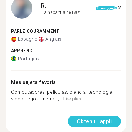
R.
2
format_quote
Tlalnepantla de Baz
PARLE COURAMMENT
Espagnol
Anglais
APPREND
Portugais
Mes sujets favoris
Computadoras, películas, ciencia, tecnología,
videojuegos, memes,...
Lire plus
Obtenir l'appli