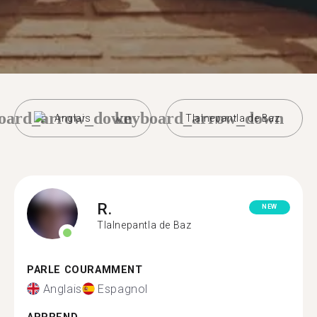
oard_arrow_down
keyboard_arrow_down
Anglais
Tlalnepantla de Baz
R.
NEW
Tlalnepantla de Baz
PARLE COURAMMENT
Anglais
Espagnol