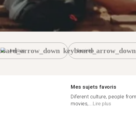
board_arrow_down
keyboard_arrow_down
Anglais
Serrinha
Mes sujets favoris
Diferent culture, people from
movies,...
Lire plus