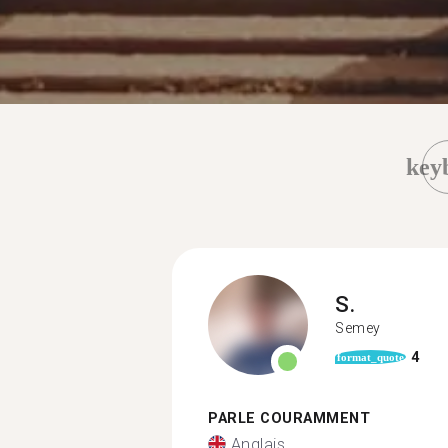
key
S.
Semey
4
format_quote
PARLE COURAMMENT
Anglais