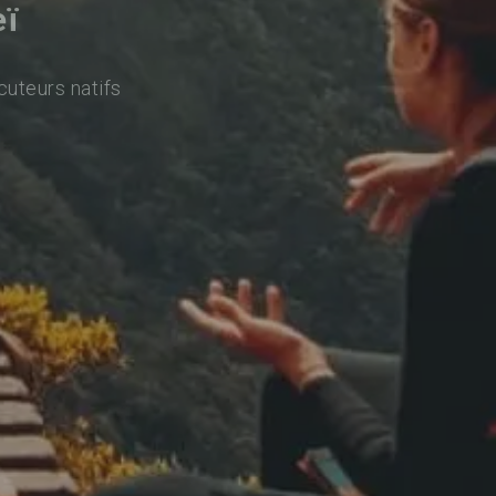
eï
cuteurs natifs