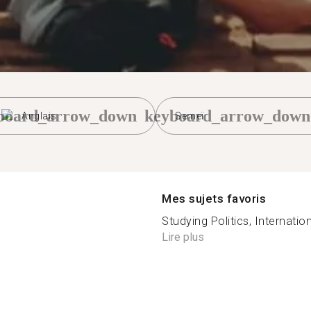
board_arrow_down
keyboard_arrow_down
Anglais
Semeï
Mes sujets favoris
Studying Politics, Internati
Lire plus