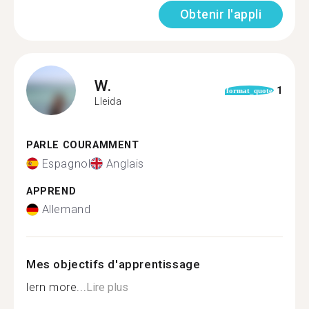
Obtenir l'appli
W.
1
format_quote
Lleida
PARLE COURAMMENT
Espagnol
Anglais
APPREND
Allemand
Mes objectifs d'apprentissage
lern more...
Lire plus