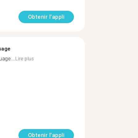
Obtenir l'appli
ssage
uage...
Lire plus
Obtenir l'appli