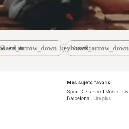
board_arrow_down
keyboard_arrow_down
Anglais
Katowice
Mes sujets favoris
Sport Diets Food Music Trav
Barcelona...
Lire plus