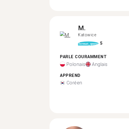
M.
Katowice
5
format_quote
PARLE COURAMMENT
Polonais
Anglais
APPREND
Coréen