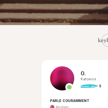
key
O.
Katowice
5
format_quote
PARLE COURAMMENT
Anglais