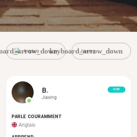
oard_arrow_down
keyboard_arrow_down
Anglais
Jiaxing
B.
NEW
Jiaxing
PARLE COURAMMENT
Anglais