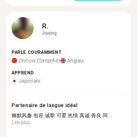
R.
Jiaxing
PARLE COURAMMENT
Chinois (Simplifié)
Anglais
APPREND
Japonais
Partenaire de langue idéal
幽默风趣 包容 诚挚 可爱 热情 真诚 善良 同...
Lire plus