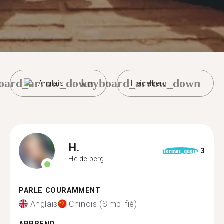
oard_arrow_down
keyboard_arrow_down
Anglais
Heidelberg
H.
3
format_quote
Heidelberg
PARLE COURAMMENT
Anglais
Chinois (Simplifié)