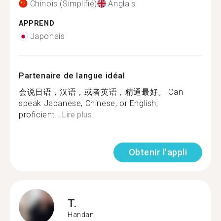
Chinois (Simplifié)
Anglais
APPREND
Japonais
Partenaire de langue idéal
会说日语，汉语，或者英语，精通最好。 Can
speak Japanese, Chinese, or English,
proficient...
Lire plus
Obtenir l'appli
T.
Handan