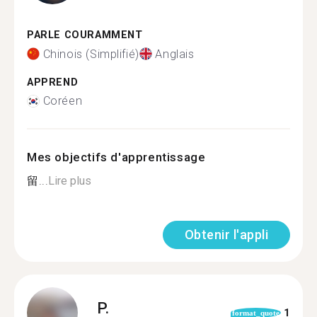
PARLE COURAMMENT
Chinois (Simplifié)
Anglais
APPREND
Coréen
Mes objectifs d'apprentissage
留...
Lire plus
Obtenir l'appli
P.
1
format_quote