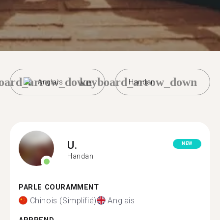
oard_arrow_down
keyboard_arrow_down
Anglais
Handan
U.
NEW
Handan
PARLE COURAMMENT
Chinois (Simplifié)
Anglais