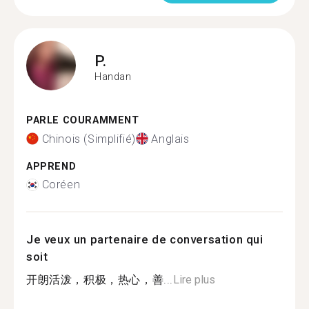
P.
Handan
PARLE COURAMMENT
Chinois (Simplifié)
Anglais
APPREND
Coréen
Je veux un partenaire de conversation qui
soit
开朗活泼，积极，热心，善...
Lire plus