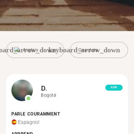
oard_arrow_down
keyboard_arrow_down
Anglais
Girardota
D.
NEW
Bogotá
PARLE COURAMMENT
Espagnol