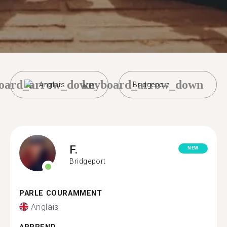
oard_arrow_down
keyboard_arrow_down
Anglais
Bridgeport
F.
NEW
Bridgeport
PARLE COURAMMENT
Anglais