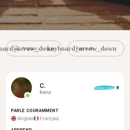
oard_arrow_down
keyboard_arrow_down
Anglais
Beyrouth
C.
8
format_quote
Beirut
PARLE COURAMMENT
Anglais
Français