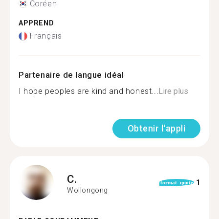
Coréen
APPREND
Français
Partenaire de langue idéal
I hope peoples are kind and honest...
Lire plus
Obtenir l'appli
C.
1
format_quote
Wollongong