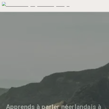
Apprends à parler néerlandais à 