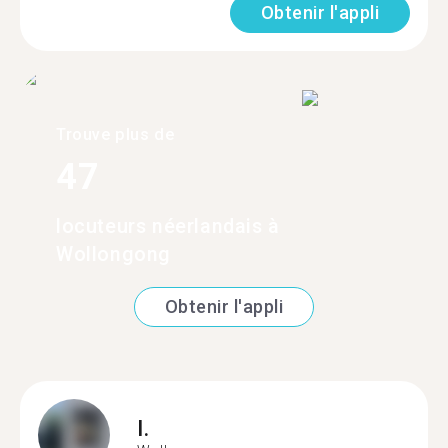
Obtenir l'appli
Trouve plus de
47
locuteurs néerlandais à
Wollongong
Obtenir l'appli
I.