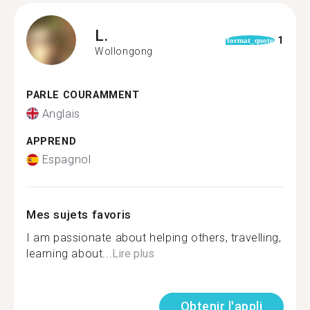
L.
1
format_quote
Wollongong
PARLE COURAMMENT
Anglais
APPREND
Espagnol
Mes sujets favoris
I am passionate about helping others, travelling,
learning about...
Lire plus
Obtenir l'appli