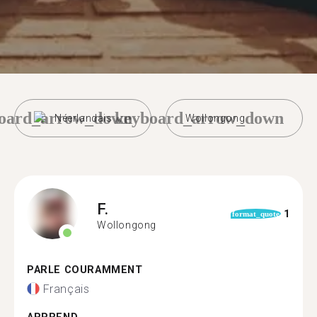
oard_arrow_down
keyboard_arrow_down
Néerlandais
Wollongong
F.
1
format_quote
Wollongong
PARLE COURAMMENT
Français