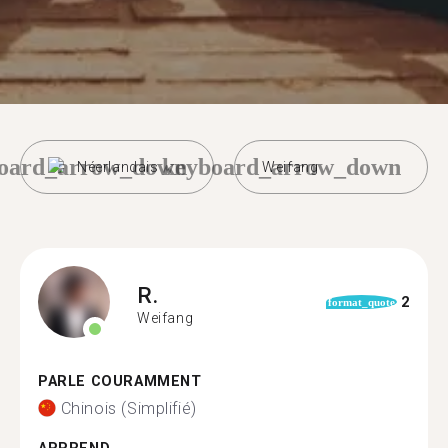
oard_arrow_down
keyboard_arrow_down
Néerlandais
Weifang
R.
2
format_quote
Weifang
PARLE COURAMMENT
Chinois (Simplifié)