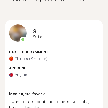
leur rendre visite. L'appli a vraiment changé ma vie !"
S.
Weifang
PARLE COURAMMENT
Chinois (Simplifié)
APPREND
Anglais
Mes sujets favoris
I want to talk about each other's lives, jobs,
hobbie...
Lire plus