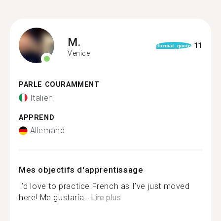
M.
11
format_quote
Venice
PARLE COURAMMENT
Italien
APPREND
Allemand
Mes objectifs d'apprentissage
I’d love to practice French as I’ve just moved
here! Me gustaría...
Lire plus