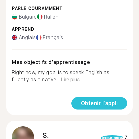
PARLE COURAMMENT
Bulgare
Italien
APPREND
Anglais
Français
Mes objectifs d'apprentissage
Right now, my goal is to speak English as
fluently as a native...
Lire plus
Obtenir l'appli
S.
7
format_quote