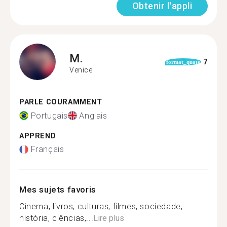
Obtenir l'appli
M.
7
format_quote
Venice
PARLE COURAMMENT
Portugais
Anglais
APPREND
Français
Mes sujets favoris
Cinema, livros, culturas, filmes, sociedade,
história, ciências,...
Lire plus