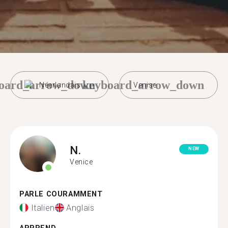
oard_arrow_down
keyboard_arrow_down
Néerlandais
Venise
N.
NEW
Venice
PARLE COURAMMENT
Italien
Anglais