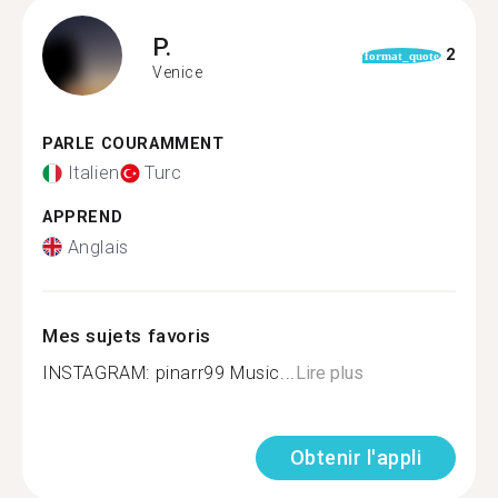
P.
2
format_quote
Venice
PARLE COURAMMENT
Italien
Turc
APPREND
Anglais
Mes sujets favoris
INSTAGRAM: pinarr99 Music...
Lire plus
Obtenir l'appli