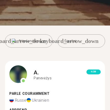
oard_arrow_down
keyboard_arrow_down
Néerlandais
Šiauliai
A.
NEW
Panevėžys
PARLE COURAMMENT
Russe
Ukrainien