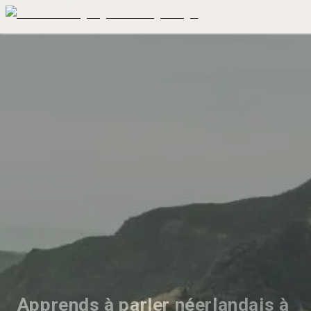
Apprends à parler néerlandais à 