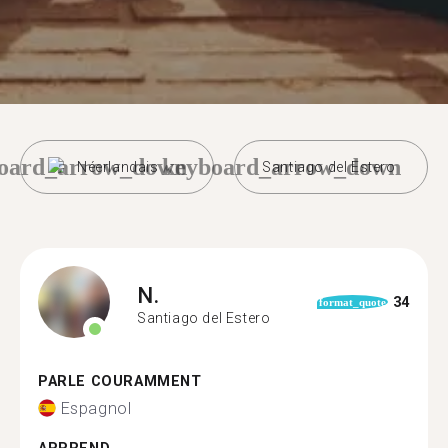
oard_arrow_down
keyboard_arrow_down
Néerlandais
Santiago del Estero
N.
34
format_quote
Santiago del Estero
PARLE COURAMMENT
Espagnol