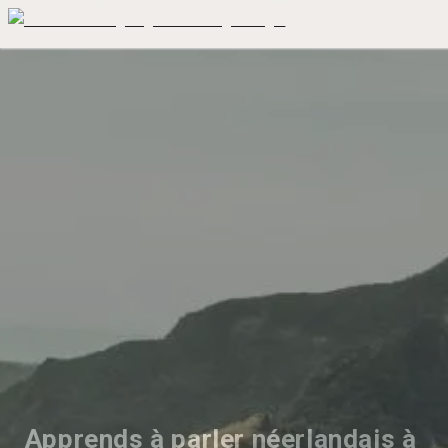
Apprends à parler néerlandais à 