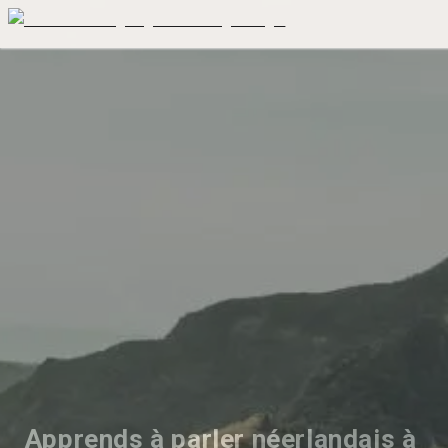
Apprends à parler néerlandais à 