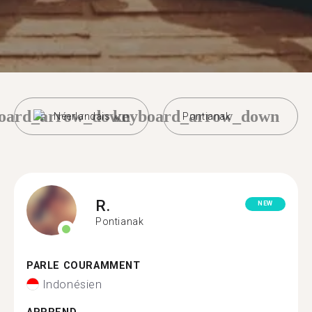
oard_arrow_down
keyboard_arrow_down
Néerlandais
Pontianak
R.
NEW
Pontianak
PARLE COURAMMENT
Indonésien