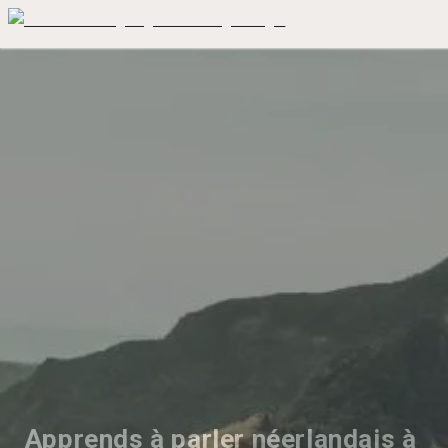
Apprends à parler néerlandais à 