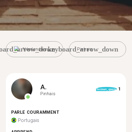
oard_arrow_down
keyboard_arrow_down
Néerlandais
Pinhais
A.
1
format_quote
Pinhais
PARLE COURAMMENT
Portugais