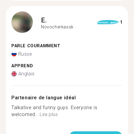
E.
1
format_quote
Novocherkassk
PARLE COURAMMENT
Russe
APPREND
Anglais
Partenaire de langue idéal
Talkative and funny guys. Everyone is
welcomed...
Lire plus