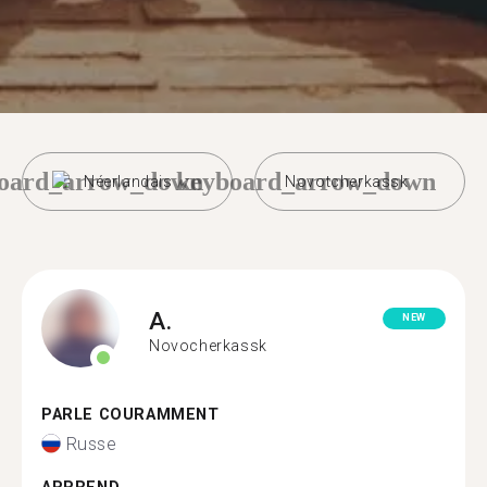
oard_arrow_down
keyboard_arrow_down
Néerlandais
Novotcherkassk
A.
NEW
Novocherkassk
PARLE COURAMMENT
Russe