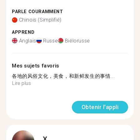
PARLE COURAMMENT
Chinois (Simplifié)
APPREND
Anglais
Russe
Biélorusse
Mes sujets favoris
各地的风俗文化，美食，和新鲜发生的事情...
Lire plus
Obtenir l'appli
X.