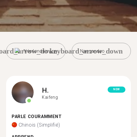
oard_arrow_down
keyboard_arrow_down
Néerlandais
Nangandao
H.
NEW
Kaifeng
PARLE COURAMMENT
Chinois (Simplifié)