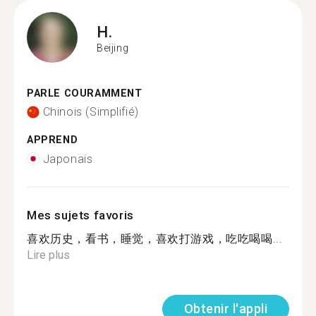
H.
Beijing
PARLE COURAMMENT
Chinois (Simplifié)
APPREND
Japonais
Mes sujets favoris
喜欢历史，看书，睡觉，喜欢打游戏，吃吃喝喝...
Lire plus
Obtenir l'appli