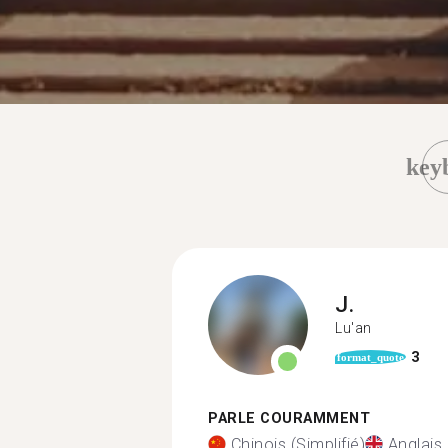
key
J.
Lu'an
3
format_quote
PARLE COURAMMENT
Chinois (Simplifié)
Anglais