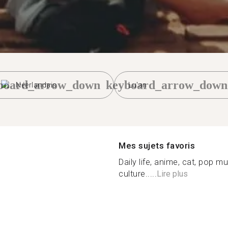
board_arrow_down
keyboard_arrow_down
Néerlandais
Lu'an
Mes sujets favoris
Daily life, anime, cat, pop m
culture.....
Lire plus