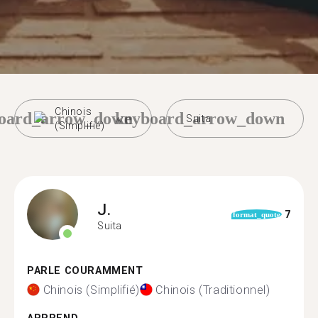
Chinois
oard_arrow_down
keyboard_arrow_down
Suita
(Simplifié)
J.
7
format_quote
Suita
PARLE COURAMMENT
Chinois (Simplifié)
Chinois (Traditionnel)