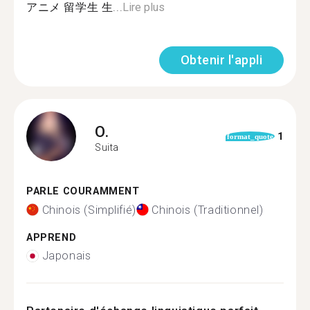
アニメ 留学生 生...
Lire plus
Obtenir l'appli
O.
1
format_quote
Suita
PARLE COURAMMENT
Chinois (Simplifié)
Chinois (Traditionnel)
APPREND
Japonais