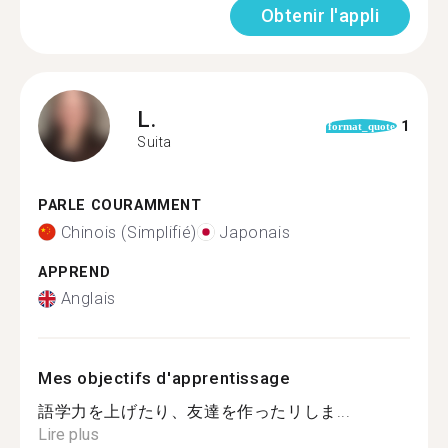
Obtenir l'appli
L.
1
format_quote
Suita
PARLE COURAMMENT
Chinois (Simplifié)
Japonais
APPREND
Anglais
Mes objectifs d'apprentissage
語学力を上げたり、友達を作ったリしま...
Lire plus