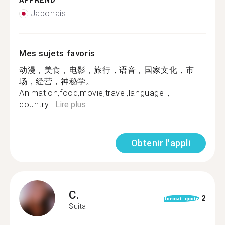
APPREND
Japonais
Mes sujets favoris
动漫，美食，电影，旅行，语音，国家文化，市
场，经营，神秘学。
Animation,food,movie,travel,language，
country...
Lire plus
Obtenir l'appli
C.
2
format_quote
Suita