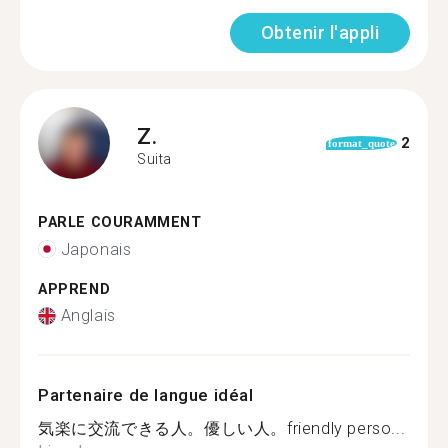
Obtenir l'appli
Z.
2
format_quote
Suita
PARLE COURAMMENT
Japonais
APPREND
Anglais
Partenaire de langue idéal
気楽に交流できる人。優しい人。friendly perso...