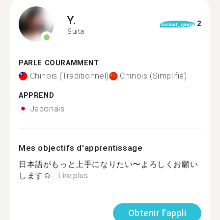
Y.
2
format_quote
Suita
PARLE COURAMMENT
Chinois (Traditionnel)
Chinois (Simplifié)
APPREND
Japonais
Mes objectifs d'apprentissage
日本語がもっと上手になりたい〜よろしくお願い
します☺...
Lire plus
Obtenir l'appli