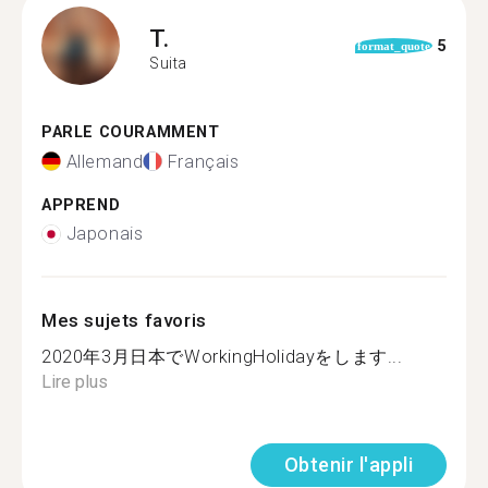
T.
5
format_quote
Suita
PARLE COURAMMENT
Allemand
Français
APPREND
Japonais
Mes sujets favoris
2020年3月日本でWorkingHolidayをします...
Lire plus
Obtenir l'appli