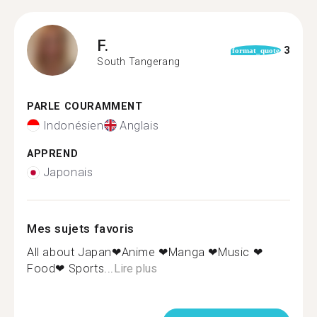
F.
3
format_quote
South Tangerang
PARLE COURAMMENT
Indonésien
Anglais
APPREND
Japonais
Mes sujets favoris
All about Japan❤Anime ❤Manga ❤Music ❤
Food❤ Sports...
Lire plus