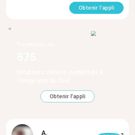
Obtenir l'appli
Trouve plus de
575
locuteurs chinois (simplifié) à
Tangerang du Sud
Obtenir l'appli
A.