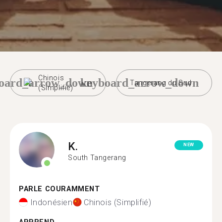
Chinois
oard_arrow_down
keyboard_arrow_down
Tangerang du Sud
(Simplifié)
K.
NEW
South Tangerang
PARLE COURAMMENT
Indonésien
Chinois (Simplifié)