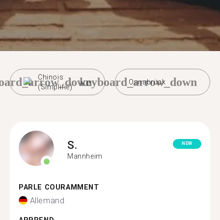
Chinois
oard_arrow_down
keyboard_arrow_down
Osnabrück
(Simplifié)
S.
NEW
Mannheim
PARLE COURAMMENT
Allemand