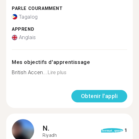
PARLE COURAMMENT
Tagalog
APPREND
Anglais
Mes objectifs d'apprentissage
British Accen...
Lire plus
Obtenir l'appli
N.
1
format_quote
Riyadh