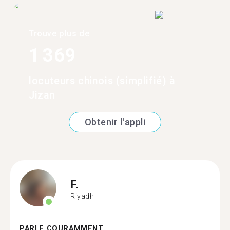
Trouve plus de
1 369
locuteurs chinois (simplifié) à
Jizan
Obtenir l'appli
F.
Riyadh
PARLE COURAMMENT