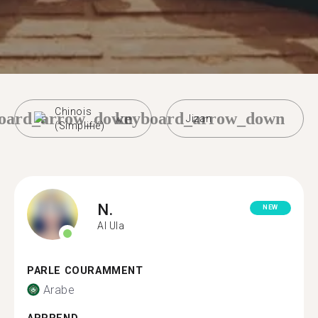
Chinois
oard_arrow_down
keyboard_arrow_down
Jizan
(Simplifié)
N.
NEW
Al Ula
PARLE COURAMMENT
Arabe