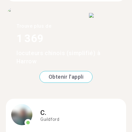
Trouve plus de
1 369
locuteurs chinois (simplifié) à
Harrow
Obtenir l'appli
C.
Guildford