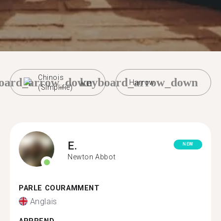
Chinois
oard_arrow_down
keyboard_arrow_down
Harrow
(Simplifié)
E.
NEW
Newton Abbot
PARLE COURAMMENT
Anglais