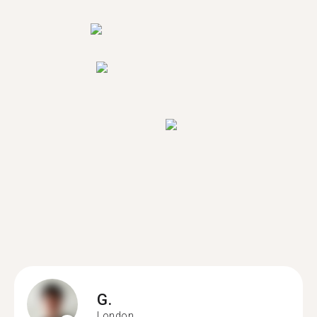
G.
London