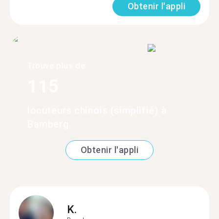
Obtenir l'appli
Trouve plus de
115
locuteurs chinois (simplifié) à
Bamberg
Obtenir l'appli
K.