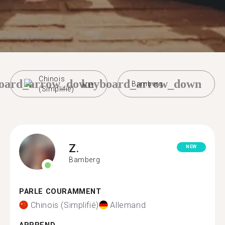
Chinois
oard_arrow_down
keyboard_arrow_down
Bamberg
(Simplifié)
Z.
NEW
Bamberg
PARLE COURAMMENT
Chinois (Simplifié)
Allemand