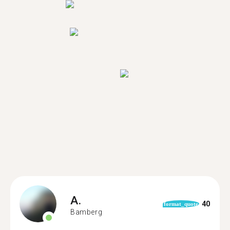
A.
40
format_quote
Bamberg