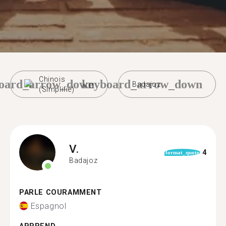
Chinois
oard_arrow_down
keyboard_arrow_down
Badajoz
(Simplifié)
V.
4
format_quote
Badajoz
PARLE COURAMMENT
Espagnol