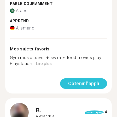
PARLE COURAMMENT
Arabe
APPREND
Allemand
Mes sujets favoris
Gym music travel ✈️ swim ‍♂️ food movies play
Playstation...
Lire plus
Obtenir l'appli
B.
4
format_quote
Alexandria