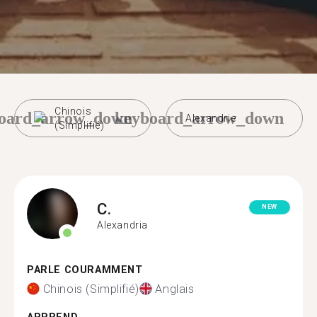
Chinois
oard_arrow_down
keyboard_arrow_down
Alexandrie
(Simplifié)
C.
NEW
Alexandria
PARLE COURAMMENT
Chinois (Simplifié)
Anglais