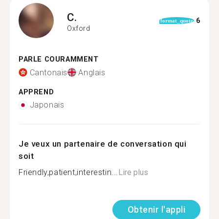
C.
6
format_quote
Oxford
PARLE COURAMMENT
Cantonais
Anglais
APPREND
Japonais
Je veux un partenaire de conversation qui
soit
Friendly,patient,interestin...
Lire plus
Obtenir l'appli