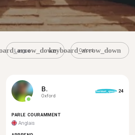
oard_arrow_down
keyboard_arrow_down
Oxford
B.
24
format_quote
Oxford
PARLE COURAMMENT
Anglais