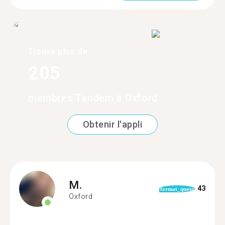
Trouve plus de
205
membres Tandem à Oxford
Obtenir l'appli
M.
43
format_quote
Oxford