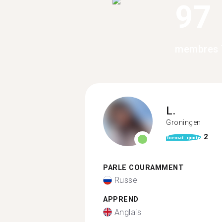
97
membres 
L.
Groningen
2
format_quote
PARLE COURAMMENT
Russe
APPREND
Anglais