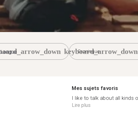
board_arrow_down
keyboard_arrow_down
Groningue
Mes sujets favoris
I like to talk about all kinds 
Lire plus