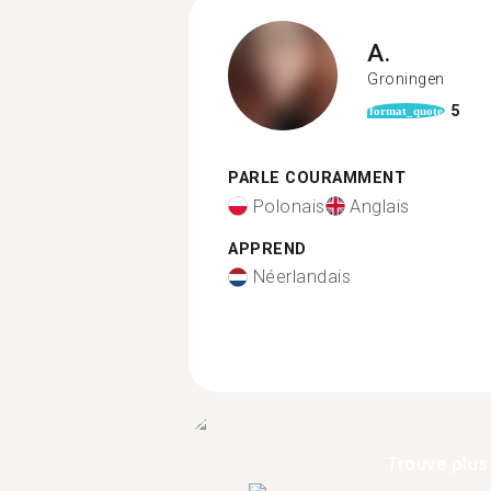
A.
Groningen
5
format_quote
PARLE COURAMMENT
Polonais
Anglais
APPREND
Néerlandais
Trouve plus