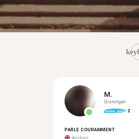
key
M.
Groningen
2
format_quote
PARLE COURAMMENT
Anglais