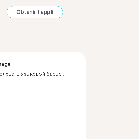
Obtenir l'appli
ssage
олевать языковой барье...