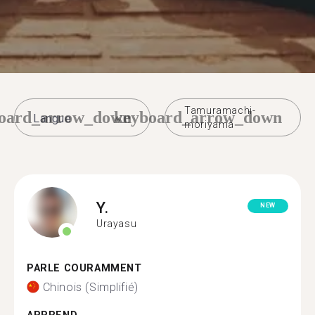
Tamuramachi-
oard_arrow_down
keyboard_arrow_down
moriyama
Y.
NEW
Urayasu
PARLE COURAMMENT
Chinois (Simplifié)