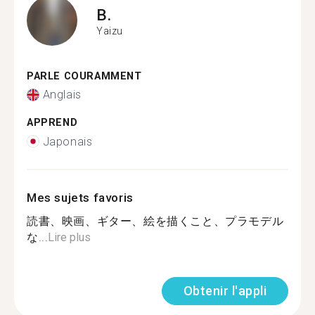
B.
Yaizu
PARLE COURAMMENT
Anglais
APPREND
Japonais
Mes sujets favoris
読書、映画、ギター、絵を描くこと、プラモデル
な...
Lire plus
Obtenir l'appli