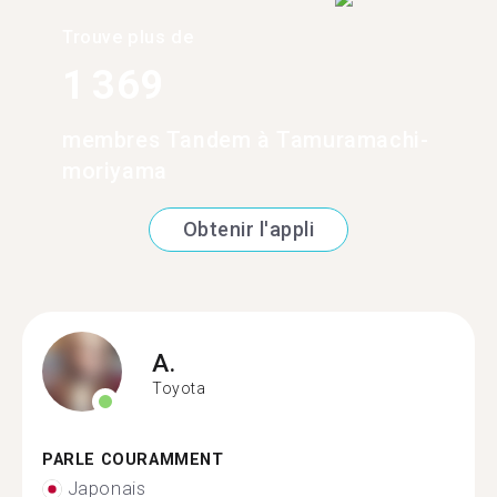
Trouve plus de
1 369
membres Tandem à Tamuramachi-
moriyama
Obtenir l'appli
A.
Toyota
PARLE COURAMMENT
Japonais