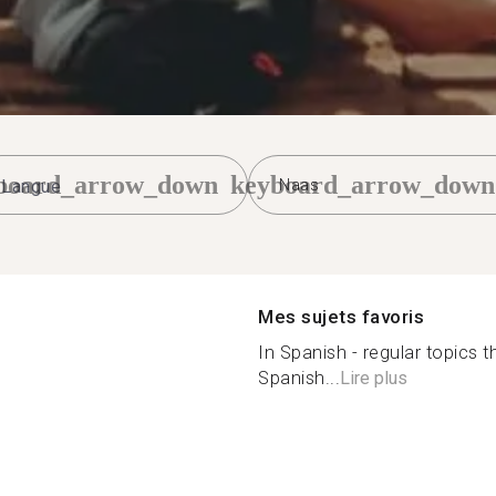
board_arrow_down
keyboard_arrow_down
Naas
Mes sujets favoris
In Spanish - regular topics
Spanish...
Lire plus