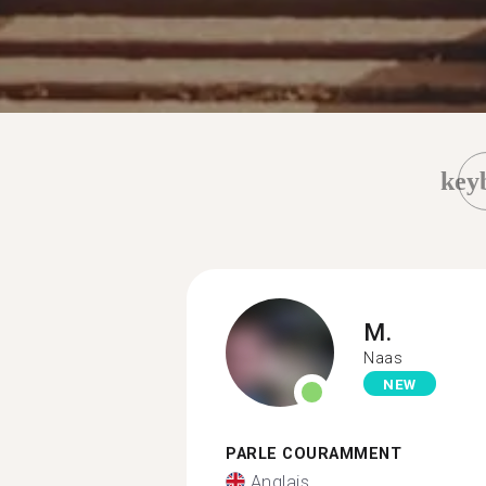
key
M.
Naas
NEW
PARLE COURAMMENT
Anglais