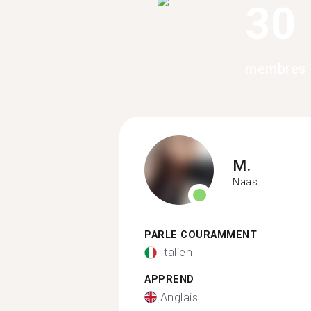
30
membres 
M.
Naas
PARLE COURAMMENT
Italien
APPREND
Anglais