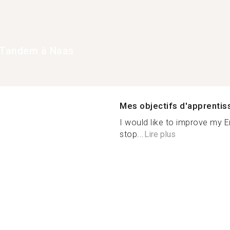
Tandem à Naas
Mes objectifs d'apprenti
I would like to improve my En
stop...
Lire plus