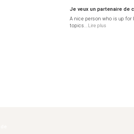
Je veux un partenaire de c
A nice person who is up fo
topics...
Lire plus
 de