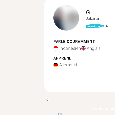
G.
Jakarta
4
format_quote
PARLE COURAMMENT
Indonésien
Anglais
APPREND
Allemand
Trouve plus