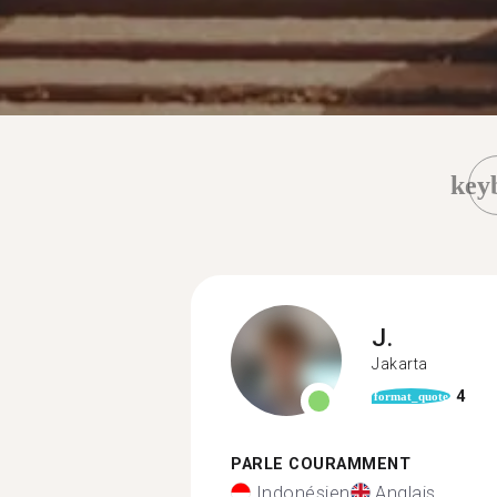
key
J.
Jakarta
4
format_quote
PARLE COURAMMENT
Indonésien
Anglais