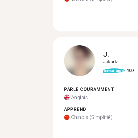
J.
Jakarta
107
format_quote
PARLE COURAMMENT
Anglais
APPREND
Chinois (Simplifié)