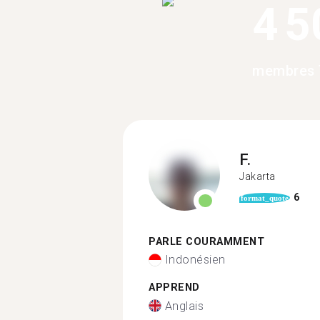
4 5
membres 
F.
Jakarta
6
format_quote
PARLE COURAMMENT
Indonésien
APPREND
Anglais