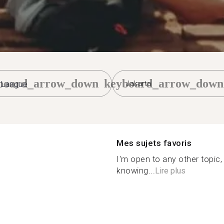
board_arrow_down
keyboard_arrow_down
Jakarta
Mes sujets favoris
I'm open to any other topic,
knowing...
Lire plus