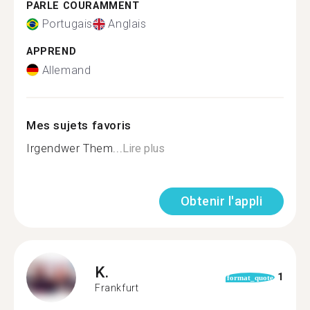
PARLE COURAMMENT
Portugais
Anglais
APPREND
Allemand
Mes sujets favoris
Irgendwer Them...
Lire plus
Obtenir l'appli
K.
1
format_quote
Frankfurt