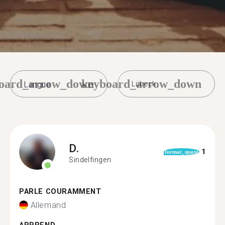
oard_arrow_down
keyboard_arrow_down
Lübeck
D.
1
format_quote
Sindelfingen
PARLE COURAMMENT
Allemand