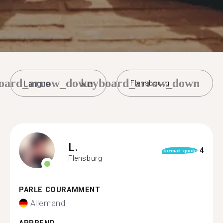
oard_arrow_down
keyboard_arrow_down
Flensbourg
L.
4
format_quote
Flensburg
PARLE COURAMMENT
Allemand