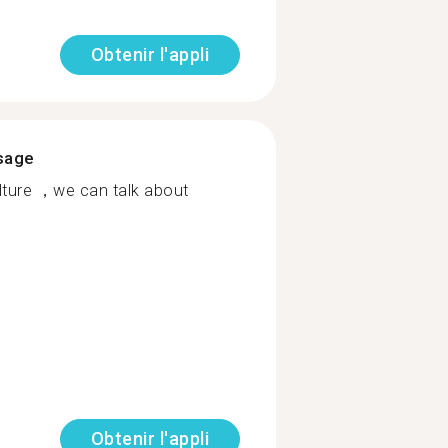
Obtenir l'appli
ssage
lture ，we can talk about
Obtenir l'appli