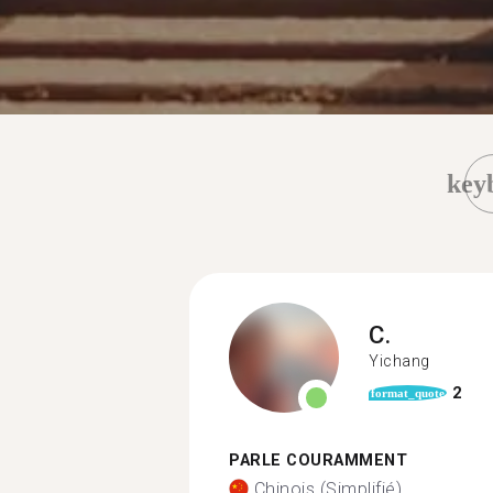
key
C.
Yichang
2
format_quote
PARLE COURAMMENT
Chinois (Simplifié)