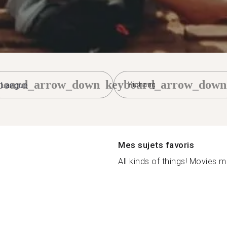
board_arrow_down
keyboard_arrow_down
Yichang
Mes sujets favoris
All kinds of things! Movies mus