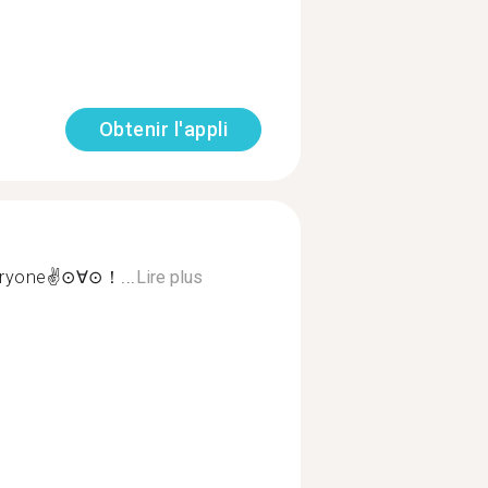
Obtenir l'appli
veryone✌⊙∀⊙！...
Lire plus