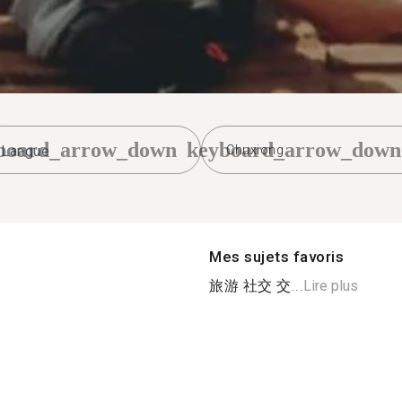
board_arrow_down
keyboard_arrow_down
Chuxiong
Mes sujets favoris
旅游 社交 交...
Lire plus