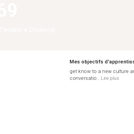
69
Tandem à Chuxiong
Mes objectifs d'apprenti
get know to a new culture an
conversatio...
Lire plus