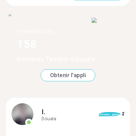
Trouve plus de
158
membres Tandem à Douala
Obtenir l'appli
I.
2
format_quote
Douala