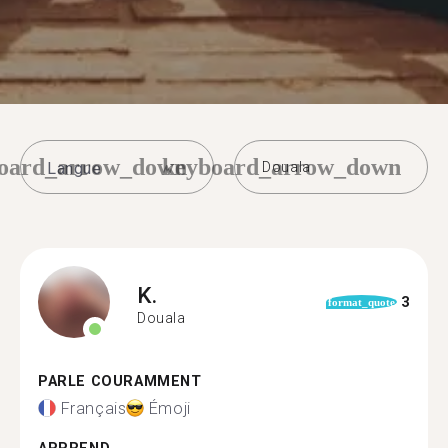
oard_arrow_down
keyboard_arrow_down
Douala
K.
3
format_quote
Douala
PARLE COURAMMENT
Français
Émoji