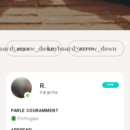
oard_arrow_down
keyboard_arrow_down
Varginha
R.
NEW
Varginha
PARLE COURAMMENT
Portugais