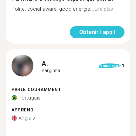
Polite, social aware, good energie...
Lire plus
Obtenir l'appli
A.
1
format_quote
Varginha
PARLE COURAMMENT
Portugais
APPREND
Anglais