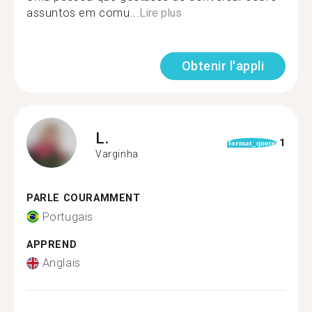
assuntos em comu...
Lire plus
Obtenir l'appli
L.
1
format_quote
Varginha
PARLE COURAMMENT
Portugais
APPREND
Anglais