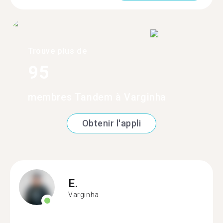
Trouve plus de
95
membres Tandem à Varginha
Obtenir l'appli
E.
Varginha