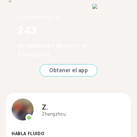
Encuentra más de
243
de hablantes de turco en
Zhangzhou
Obtener el app
Z.
Zhangzhou
HABLA FLUIDO