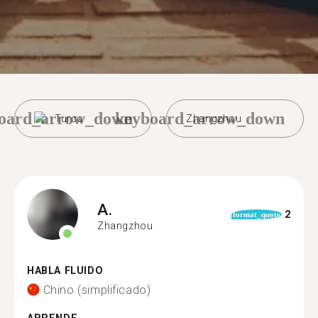
oard_arrow_down
keyboard_arrow_down
Turco
Zhangzhou
A.
2
format_quote
Zhangzhou
HABLA FLUIDO
Chino (simplificado)