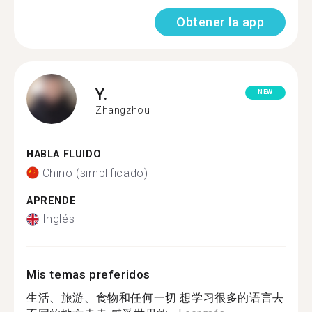
Obtener la app
Y.
NEW
Zhangzhou
HABLA FLUIDO
Chino (simplificado)
APRENDE
Inglés
Mis temas preferidos
生活、旅游、食物和任何一切 想学习很多的语言去