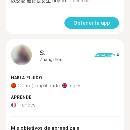
以交流 最好是女生 anyon...
Leer más
Obtener la app
S.
4
format_quote
Zhangzhou
HABLA FLUIDO
Chino (simplificado)
Inglés
APRENDE
Francés
Mis objetivos de aprendizaje