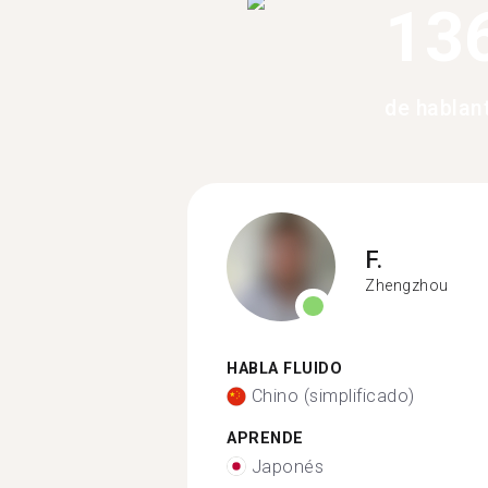
13
de hablan
F.
Zhengzhou
HABLA FLUIDO
Chino (simplificado)
APRENDE
Japonés