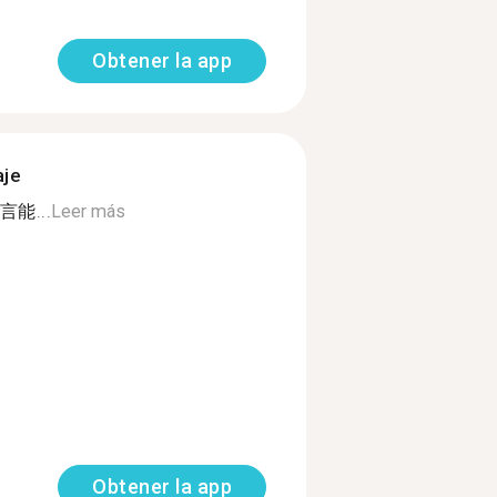
Obtener la app
aje
能...
Leer más
Obtener la app