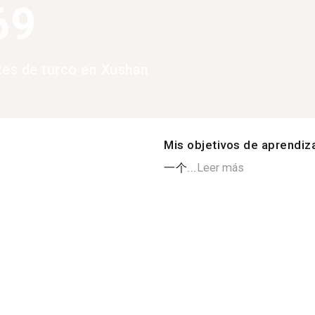
69
tes de turco en Xushan
Mis objetivos de aprendiz
一个...
Leer más