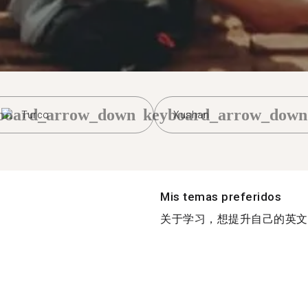
board_arrow_down
keyboard_arrow_down
Turco
Xushan
Mis temas preferidos
关于学习，想提升自己的英文水