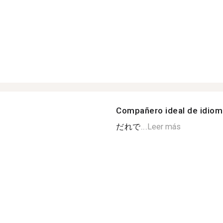
Compañero ideal de idio
だれで...
Leer más