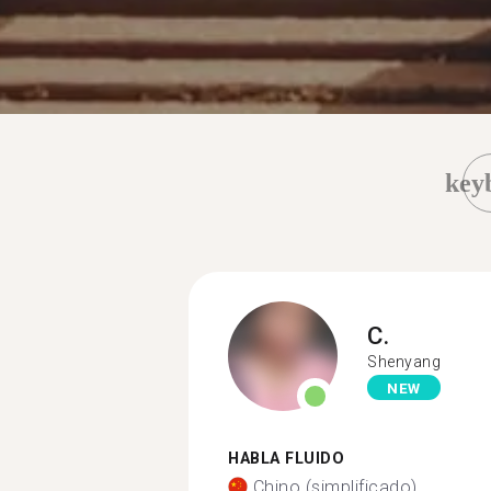
key
C.
Shenyang
NEW
HABLA FLUIDO
Chino (simplificado)