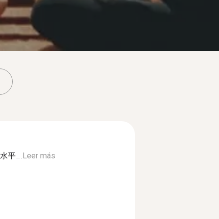
平...
Leer más