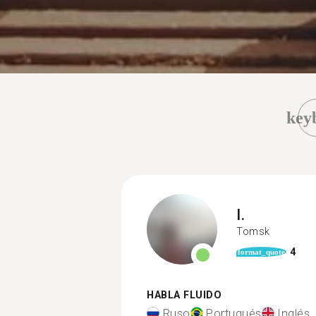
key
I.
Tomsk
4
format_quote
HABLA FLUIDO
Ruso
Portugués
Inglés