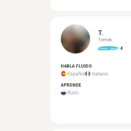
T.
Tomsk
4
format_quote
HABLA FLUIDO
Español
Italiano
APRENDE
Ruso