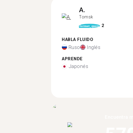
A.
Tomsk
2
format_quote
HABLA FLUIDO
Ruso
Inglés
APRENDE
Japonés
Encuentra 