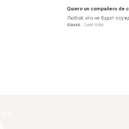
Quiero un compañero de c
Любой, кто не будет осуж
языке...
Leer más
más de