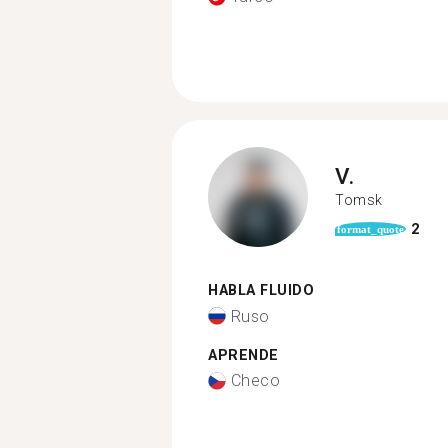
V.
Tomsk
2
format_quote
HABLA FLUIDO
Ruso
APRENDE
Checo