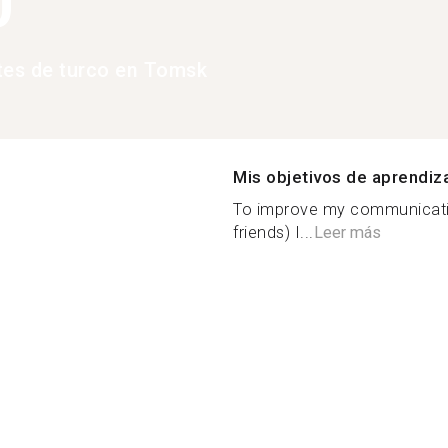
0
tes de turco en Tomsk
Mis objetivos de aprendiz
To improve my communicatio
friends) I...
Leer más