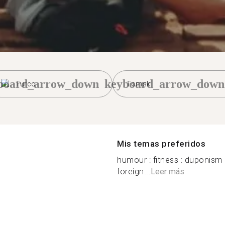
board_arrow_down
keyboard_arrow_down
Turco
Tomsk
Mis temas preferidos
humour : fitness : duponism 
foreign...
Leer más