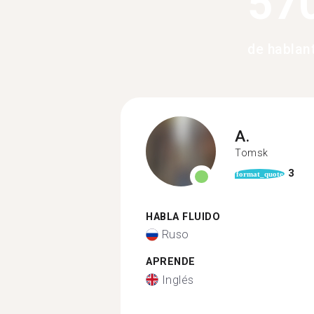
57
de hablan
A.
Tomsk
3
format_quote
HABLA FLUIDO
Ruso
APRENDE
Inglés