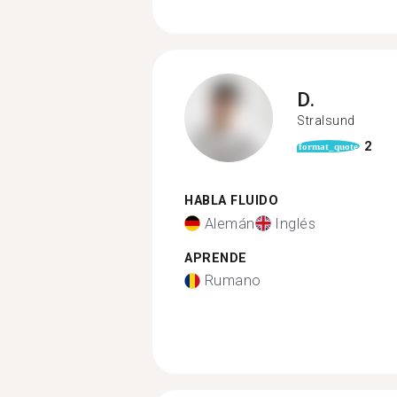
D.
Stralsund
2
format_quote
HABLA FLUIDO
Alemán
Inglés
APRENDE
Rumano