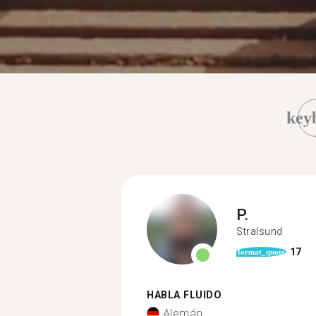
key
P.
Stralsund
17
format_quote
HABLA FLUIDO
Alemán