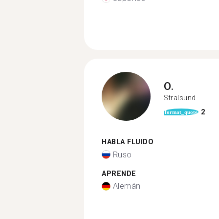
O.
Stralsund
2
format_quote
HABLA FLUIDO
Ruso
APRENDE
Alemán