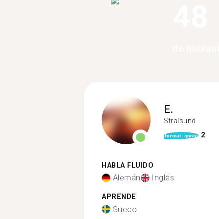
48
de hablan
E.
Stralsund
2
format_quote
HABLA FLUIDO
Alemán
Inglés
APRENDE
Sueco