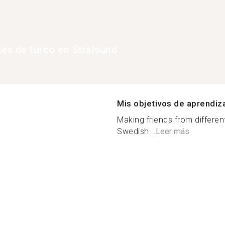
tes de turco en Stralsund
Mis objetivos de aprendiz
Making friends from differe
Swedish...
Leer más