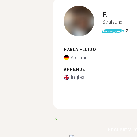
F.
Stralsund
2
format_quote
HABLA FLUIDO
Alemán
APRENDE
Inglés
Encuentra 