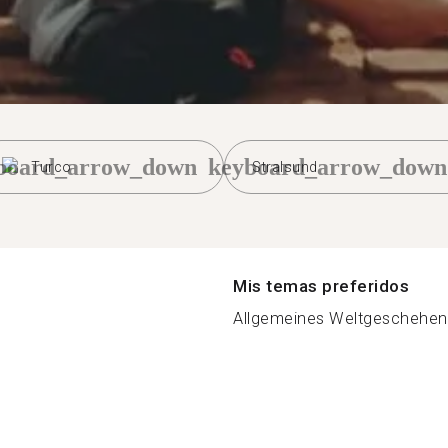
board_arrow_down
keyboard_arrow_down
Turco
Stralsund
Mis temas preferidos
Allgemeines Weltgeschehen, 