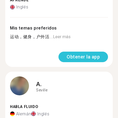
APRENDE
Inglés
Mis temas preferidos
运动，健身，户外活...
Leer más
Obtener la app
A.
Seville
HABLA FLUIDO
Alemán
Inglés