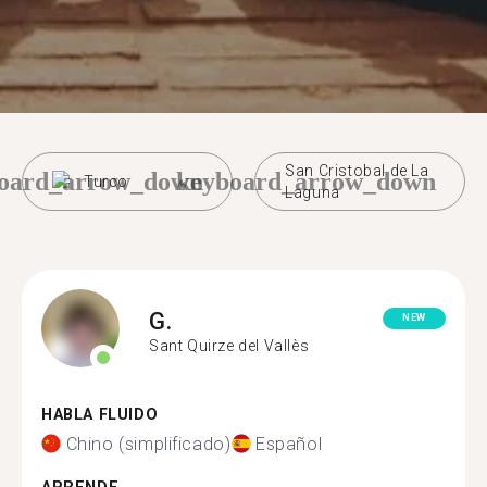
San Cristobal de La
oard_arrow_down
keyboard_arrow_down
Turco
Laguna
G.
NEW
Sant Quirze del Vallès
HABLA FLUIDO
Chino (simplificado)
Español