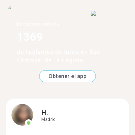
Encuentra más de
1369
de hablantes de turco en San
Cristobal de La Laguna
Obtener el app
H.
Madrid